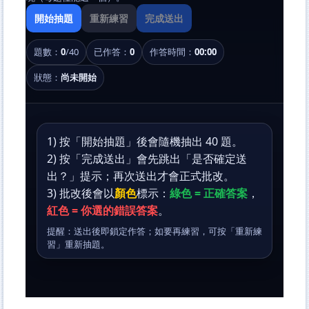
開始抽題
重新練習
完成送出
題數：
0
/40
已作答：
0
作答時間：
00:00
狀態：
尚未開始
1) 按「開始抽題」後會隨機抽出 40 題。
2) 按「完成送出」會先跳出「是否確定送
出？」提示；再次送出才會正式批改。
3) 批改後會以
顏色
標示：
綠色 = 正確答案
，
紅色 = 你選的錯誤答案
。
提醒：送出後即鎖定作答；如要再練習，可按「重新練
習」重新抽題。