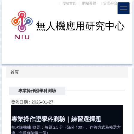
網站導覽
管理平台
跳
|
學校首頁
|
|
|
到
主
要
內
容
區
首頁
專業操作證學科測驗
發佈日期 :
2026-01-27
專業操作證學科測驗｜練習選擇題
每次隨機抽 40 題；每題 2.5 分（滿分 100）。作答方式為核選方
塊（每題僅能選一個）。