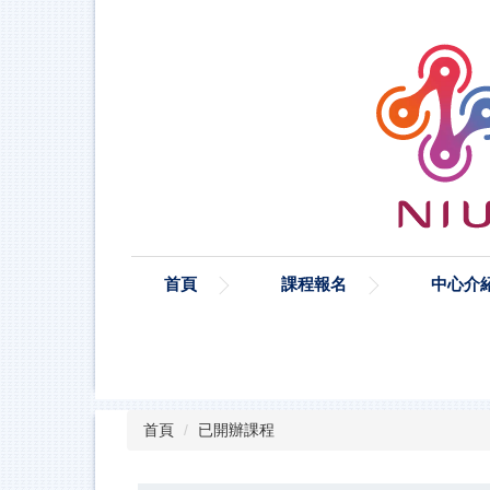
跳
到
主
要
內
容
區
首頁
課程報名
中心介
首頁
已開辦課程