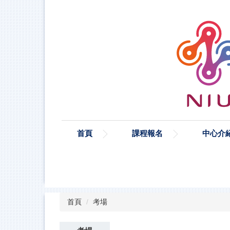
跳
到
主
要
內
容
區
首頁
課程報名
中心介
首頁
考場